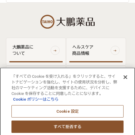
大鵬薬品に
ヘルスケア
ついて
商品情報
医療関係者
「すべての Cookie を受け入れる」をクリックすると、サイ
お問い合わせ
向け情報
トナビゲーションを強化し、サイトの使用状況を分析し、弊
社のマーケティング活動を支援するために、デバイスに
Cookie を保存することに同意したことになります。
Cookie ポリシーはこちら
ウェブサイト利用規約
FOLLOW US
個人情報保護の取り組みについて
Cookie 設定
ウェブアクセシビリティについて
サイトマップ
すべて拒否する
大塚ホールディングス
大塚製薬
大塚製薬工場