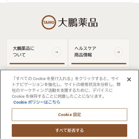
大鵬薬品に
ヘルスケア
ついて
商品情報
医療関係者
「すべての Cookie を受け入れる」をクリックすると、サイ
お問い合わせ
向け情報
トナビゲーションを強化し、サイトの使用状況を分析し、弊
社のマーケティング活動を支援するために、デバイスに
Cookie を保存することに同意したことになります。
Cookie ポリシーはこちら
ウェブサイト利用規約
FOLLOW US
個人情報保護の取り組みについて
Cookie 設定
ウェブアクセシビリティについて
サイトマップ
すべて拒否する
大塚ホールディングス
大塚製薬
大塚製薬工場