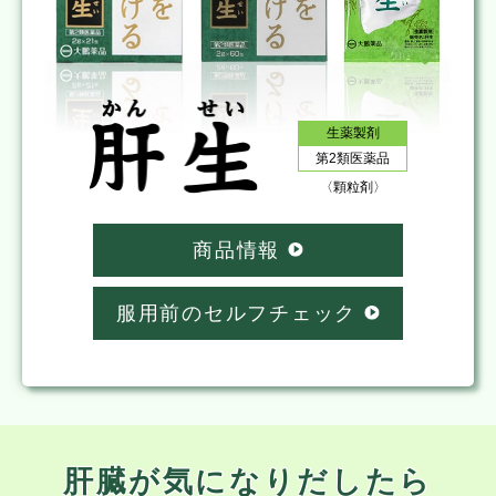
生薬製剤
第2類医薬品
〈顆粒剤〉
商品情報
服用前のセルフチェック
肝臓が気になりだしたら