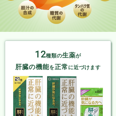
12
生薬
種類の
が
肝臓の機能
正常
を
に近づけます