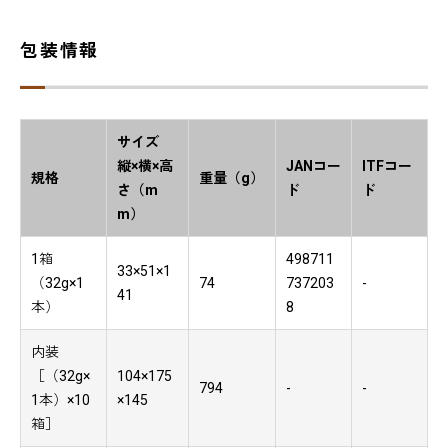
包装情報
サイズ
縦×横×高
JANコー
ITFコー
規格
重量（g）
さ（m
ド
ド
m）
1箱
498711
33×51×1
（32g×1
74
737203
-
41
本）
8
内装
［（32g×
104×175
794
-
-
1本）×10
×145
箱］