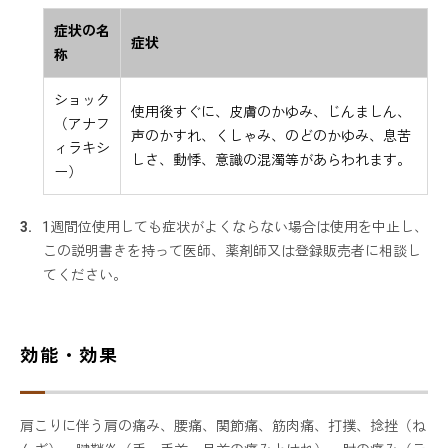
症状の名
症状
称
ショック
使用後すぐに、皮膚のかゆみ、じんましん、
（アナフ
声のかすれ、くしゃみ、のどのかゆみ、息苦
ィラキシ
しさ、動悸、意識の混濁等があらわれます。
ー）
1週間位使用しても症状がよくならない場合は使用を中止し、
この説明書きを持って医師、薬剤師又は登録販売者に相談し
てください。
効能・効果
肩こりに伴う肩の痛み、腰痛、関節痛、筋肉痛、打撲、捻挫（ね