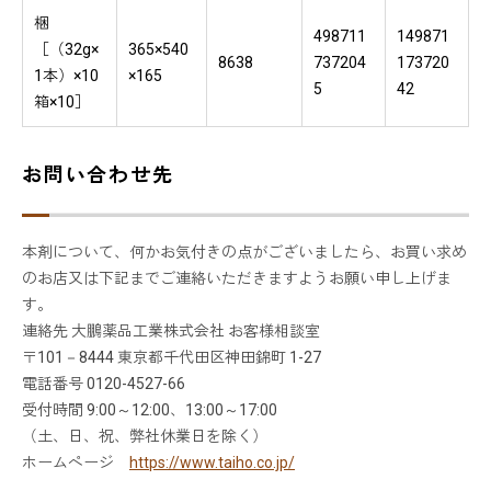
梱
498711
149871
［（32g×
365×540
8638
737204
173720
1本）×10
×165
5
42
箱×10］
お問い合わせ先
本剤について、何かお気付きの点がございましたら、お買い求め
のお店又は下記までご連絡いただきますようお願い申し上げま
す。
連絡先 大鵬薬品工業株式会社 お客様相談室
〒101－8444 東京都千代田区神田錦町 1-27
電話番号 0120-4527-66
受付時間 9:00～12:00、13:00～17:00
（土、日、祝、弊社休業日を除く）
ホームページ
https://www.taiho.co.jp/