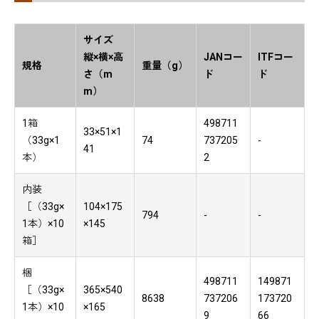
サイズ
縦×横×高
JANコー
ITFコー
規格
重量（g）
さ（m
ド
ド
m）
1箱
498711
33×51×1
（33g×1
74
737205
-
41
本）
2
内装
［（33g×
104×175
794
-
-
1本）×10
×145
箱］
梱
498711
149871
［（33g×
365×540
8638
737206
173720
1本）×10
×165
9
66