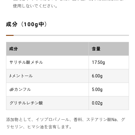
使用しないでください。
成分（100g中）
成分
含量
サリチル酸メチル
17.50g
l
-メントール
6.00g
dl
-カンフル
5.00g
グリチルレチン酸
0.02g
添加物として、イソプロパノール、香料、ステアリン酸Na、グ
リセリン、ヒマシ油を含有します。