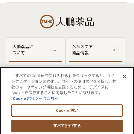
大鵬薬品に
ヘルスケア
ついて
商品情報
医療関係者
「すべての Cookie を受け入れる」をクリックすると、サイ
お問い合わせ
向け情報
トナビゲーションを強化し、サイトの使用状況を分析し、弊
社のマーケティング活動を支援するために、デバイスに
Cookie を保存することに同意したことになります。
Cookie ポリシーはこちら
ウェブサイト利用規約
FOLLOW US
個人情報保護の取り組みについて
Cookie 設定
ウェブアクセシビリティについて
サイトマップ
すべて拒否する
大塚ホールディングス
大塚製薬
大塚製薬工場