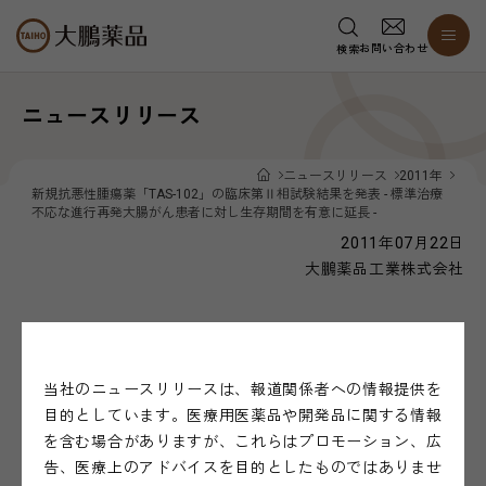
お問い合わせ
検索
ニュースリリース
ニュースリリース
2011年
新規抗悪性腫瘍薬「TAS-102」の臨床第Ⅱ相試験結果を発表 - 標準治療
不応な進行再発大腸がん患者に対し生存期間を有意に延長 -
2011年07月22日
大鵬薬品工業株式会社
新規抗悪性腫瘍薬「TAS-102」の臨床第Ⅱ相試験
結果を発表 - 標準治療不応な進行再発大腸がん
当社のニュースリリースは、報道関係者への情報提供を
患者に対し生存期間を有意に延長 -
目的としています。医療用医薬品や開発品に関する情報
を含む場合がありますが、これらはプロモーション、広
告、医療上のアドバイスを目的としたものではありませ