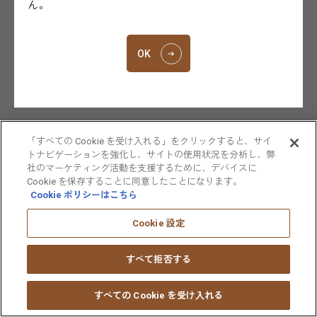
ん。
大鵬薬品工業株式会社（本社：東京、社長：宇佐美 通）が開
発を進める新規ヌクレオシド系抗悪性腫瘍薬「TAS-102」に
関して、標準治療不応な進行再発結腸・直腸がん患者を対象
OK
とした臨床第Ⅱ相試験の結果が、第9回 日本臨床腫瘍学会学
術集会（横浜）において発表されましたのでお知らせしま
す。 （抄録番号10428）
本試験は、フッ化ピリミジン系薬剤、イリノテカンおよびオ
「すべての Cookie を受け入れる」をクリックすると、サイ
キサリプラチンを含む2レジメン以上の標準化学療法に不応と
トナビゲーションを強化し、サイトの使用状況を分析し、弊
なった切除不能な進行再発結腸・直腸がん患者172名を対象
社のマーケティング活動を支援するために、デバイスに
Cookie を保存することに同意したことになります。
とし、プラセボ対照の二重盲検ランダム化比較試験でTAS-
Cookie ポリシーはこちら
102の延命効果を主要評価項目として評価しています。その
結果、TAS-102投与群ではプラセボ投与群に比べ全生存期間
Cookie 設定
が延長し［全生存期間 中央値：9.0ヵ月対6.6ヵ月］、死亡
のリスクも有意に減少しました［HR=0.56，p=0.0011］。ま
すべて拒否する
た、治療関連死は認められず、最も高頻度に認められた
CTCAEグレード3以上の薬物有害反応は好中球減少であり、
すべての Cookie を受け入れる
下痢や倦怠感、悪心などは10%以下でした。