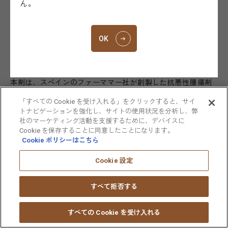
ん。
将之）は、抗悪性腫瘍剤「ヨンデリス
点滴静注用0.25mg･
®
1mg」（一般名：トラベクテジン 開発コード：ET-743、以下
本剤）について、本日、「悪性軟部腫瘍」の効能・効果で、
OK
厚生労働省より製造販売承認を取得したことをお知らせしま
す。
本剤は、スペインのファーママー社が創製した抗悪性腫瘍剤
です。元々はホヤの一種
Ecteinascidia turbinata
（エクテイ
「すべての Cookie を受け入れる」をクリックすると、サイ
ンアシジア・トゥルビナータ）から単離された天然物で、現
トナビゲーションを強化し、サイトの使用状況を分析し、弊
在は合成方法を確立しています。大鵬薬品は、ファーママー
社のマーケティング活動を支援するために、デバイスに
Cookie を保存することに同意したことになります。
社と国内での開発・販売に関するライセンス契約を2009年に
Cookie ポリシーはこちら
締結し、本剤の開発を行ってまいりました。
Cookie 設定
大鵬薬品は、今回の承認に向け、国内で3つの臨床試験を実施
しました。まず、推奨用量の検討を目的に悪性軟部腫瘍患者
すべて拒否する
を対象とした第I相臨床試験（10045020試験）を2010年に開
1
始しました。その後、染色体転座が報告されている組織型
*
すべての Cookie を受け入れる
の悪性軟部腫瘍患者を対象に、本剤投与群と支持療法