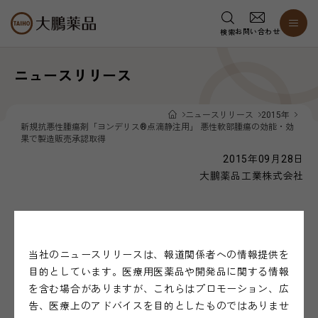
お問い合わせ
検索
ニュースリリース
ニュースリリース
2015年
新規抗悪性腫瘍剤「ヨンデリス®点滴静注用」 悪性軟部腫瘍の効能・効
果で製造販売承認取得
2015年09月28日
大鵬薬品工業株式会社
新規抗悪性腫瘍剤「ヨンデリス
点滴静注用」
®
悪性軟部腫瘍の効能・効果で製造販売承認取得
当社のニュースリリースは、報道関係者への情報提供を
目的としています。医療用医薬品や開発品に関する情報
を含む場合がありますが、これらはプロモーション、広
告、医療上のアドバイスを目的としたものではありませ
大鵬薬品工業株式会社（本社：東京、代表取締役社長：小林