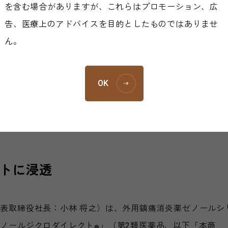
ニュースリリース
2018年
を含む場合がありますが、これらはプロモーション、広
2018年09月
告、医療上のアドバイスを目的としたものではありませ
大鵬薬品工業株式
ん。
OK
ト
」9月13日（木）に全国発売
®
トに浸透
表取締役社長：小林 将之）は、外用鎮痛消炎薬ゼノールシ
ゼノールジクロダイレクト
」（第2類医薬品、以下「本商