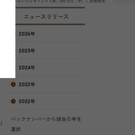
「ゼノールジクロダイレクト®」9月13日（木）に全国発売
13日
ニュースリリース
会社
2026年
2025年
2024年
2023年
2022年
バックナンバーから該当の年を
リ
選択