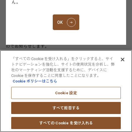
ん。
大鵬薬品工業株式会社（本社：東京都千代田区、代表取締役
OK
社長：小林将之、以下「大鵬薬品」）は、経口抗がん剤であ
るティーエスワン
について、本日、厚生労働省に「乳癌にお
®
ける術後補助化学療法」に対する適応追加申請を行いました
のでお知らせします。
「すべての Cookie を受け入れる」をクリックすると、サイ
今回の承認申請は、医師主導臨床試験である「エストロゲン
トナビゲーションを強化し、サイトの使用状況を分析し、弊
受容体陽性HER2陰性乳癌に対するティーエスワン（TS-1）
社のマーケティング活動を支援するために、デバイスに
術後療法」（POTENT試験）の結果に基づき行いました。
Cookie を保存することに同意したことになります。
POTENT試験の結果より、ティーエスワンと内分泌療法の併
Cookie ポリシーはこちら
用は、再発中間リスク以上のエストロゲン受容体陽性かつ
Cookie 設定
HER2陰性の原発性乳がん患者さんに対し、臨床的に意義のあ
る浸潤性疾患のない生存期間（Invasive Disease Free
すべて拒否する
Survival：iDFS）の延長を認めました。また、安全性はこれ
までにティーエスワンで報告されている安全性プロファイル
と同様であり、POTENT試験で新たな懸念は確認されません
すべての Cookie を受け入れる
でした。