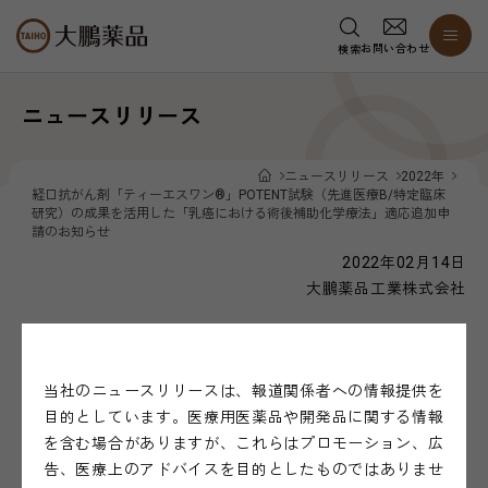
お問い合わせ
検索
ニュースリリース
ニュースリリース
2022年
経口抗がん剤「ティーエスワン®」POTENT試験（先進医療B/特定臨床
研究）の成果を活用した「乳癌における術後補助化学療法」適応追加申
請のお知らせ
2022年02月14日
大鵬薬品工業株式会社
経口抗がん剤「ティーエスワン
」POTENT試験
®
当社のニュースリリースは、報道関係者への情報提供を
（先進医療B/特定臨床研究）の成果を活用した
目的としています。医療用医薬品や開発品に関する情報
「乳癌における術後補助化学療法」適応追加申
を含む場合がありますが、これらはプロモーション、広
請のお知らせ
告、医療上のアドバイスを目的としたものではありませ