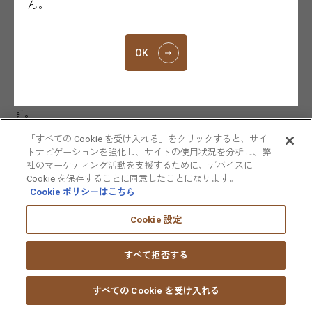
ん。
大鵬薬品工業株式会社（本社：東京都千代田区、代表取締役
社長：小林将之、以下「大鵬薬品」）は、上あごに貼り付き
話しながら使えるトローチ、ピタスシリーズの第7弾ウメ風味
OK
の「ピタスメディカルトローチ」（指定医薬部外品）を、本
日3月7日（火）より、大鵬薬品が運営する通販サイト「大鵬
薬品健康通販」(URL:
https://taihoshop.jp/
)で販売開始しま
す。
「すべての Cookie を受け入れる」をクリックすると、サイ
ピタスメディカルトローチ
トナビゲーションを強化し、サイトの使用状況を分析し、弊
社のマーケティング活動を支援するために、デバイスに
Cookie を保存することに同意したことになります。
Cookie ポリシーはこちら
Cookie 設定
すべて拒否する
すべての Cookie を受け入れる