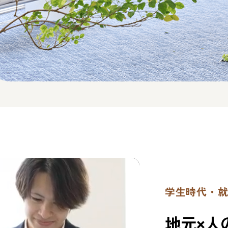
学生時代・
地
元
×
人