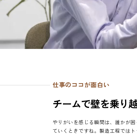
仕事のココが面白い
チ
ー
ム
で
壁
を
乗
り
やりがいを感じる瞬間は、誰かが困
ていくときですね。製造工程ではト