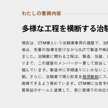
わたしの業務内容
多
様
な
工
程
を
横
断
す
る
治
現在は、CTM棟という治験薬専用の建屋で、
後は、先輩の指導を受けながらOJTで製造や
ました。治験薬に関わる工程は、製造、包装、
りまで、この建屋のメンバーが一貫して担当し
組んでいます。製造中に手順通りにいかないこ
割。さらに、治験薬で得た知見を
商用製剤
にス
発揮できるよう努めています。CTM棟には若手
質保証のチームと連携して、常に現場での対応