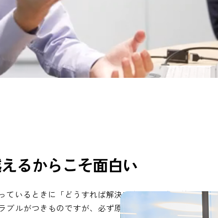
越
え
る
か
ら
こ
そ
面
白
い
っているときに「どうすれば解決できるか」を一緒に考え
ラブルがつきものですが、必ず原因はあるので、チームで