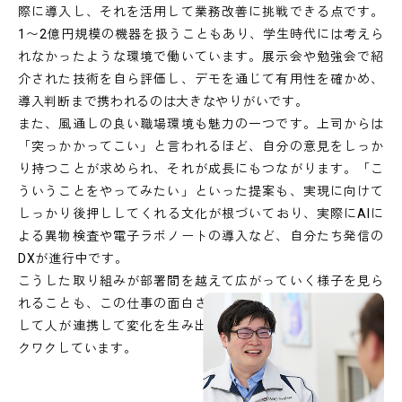
際に導入し、それを活用して業務改善に挑戦できる点です。
1〜2億円規模の機器を扱うこともあり、学生時代には考えら
れなかったような環境で働いています。展示会や勉強会で紹
介された技術を自ら評価し、デモを通じて有用性を確かめ、
導入判断まで携われるのは大きなやりがいです。
また、風通しの良い職場環境も魅力の一つです。上司からは
「突っかかってこい」と言われるほど、自分の意見をしっか
り持つことが求められ、それが成長にもつながります。「こ
ういうことをやってみたい」といった提案も、実現に向けて
しっかり後押ししてくれる文化が根づいており、実際にAIに
よる異物検査や電子ラボノートの導入など、自分たち発信の
DXが進行中です。
こうした取り組みが部署間を越えて広がっていく様子を見ら
れることも、この仕事の面白さの一つです。技術と現場、そ
して人が連携して変化を生み出していくプロセスに、常にワ
クワクしています。