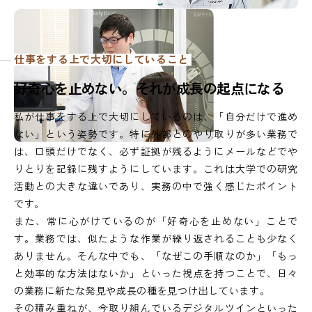
仕事をする上で大切にしていること
好
奇
心
を
止
め
な
い
。
そ
れ
が
成
長
の
起
点
に
な
る
私が仕事をする上で大切にしているのは、「自分だけで進め
ない」という姿勢です。特に外部とのやり取りが多い業務で
は、口頭だけでなく、必ず証拠が残るようにメールなどでや
りとりを記録に残すようにしています。これは大学での研究
活動との大きな違いであり、実務の中で強く感じたポイント
です。
また、常に心がけているのが「好奇心を止めない」ことで
す。業務では、似たような作業が繰り返されることも少なく
ありません。そんな中でも、「なぜこの手順なのか」「もっ
と効率的な方法はないか」といった視点を持つことで、日々
の業務に新たな発見や成長の種を見つけ出しています。
その積み重ねが、今取り組んでいるデジタルツインといった