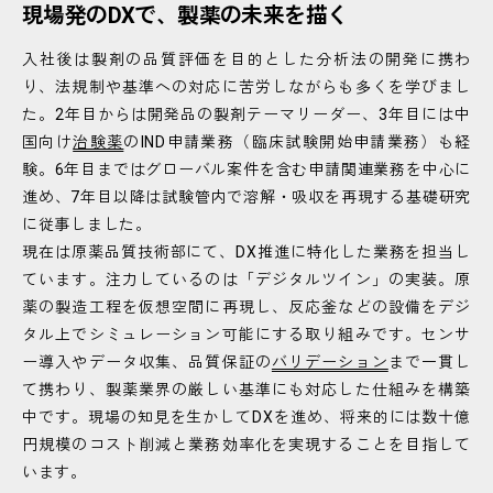
現
場
発
の
D
X
で
、
製
薬
の
未
来
を
描
く
入社後は製剤の品質評価を目的とした分析法の開発に携わ
り、法規制や基準への対応に苦労しながらも多くを学びまし
た。2年目からは開発品の製剤テーマリーダー、3年目には中
国向け
治験薬
のIND申請業務（臨床試験開始申請業務）も経
験。6年目まではグローバル案件を含む申請関連業務を中心に
進め、7年目以降は試験管内で溶解・吸収を再現する基礎研究
に従事しました。
現在は原薬品質技術部にて、DX推進に特化した業務を担当し
ています。注力しているのは「デジタルツイン」の実装。原
薬の製造工程を仮想空間に再現し、反応釜などの設備をデジ
タル上でシミュレーション可能にする取り組みです。センサ
ー導入やデータ収集、品質保証の
バリデーション
まで一貫し
て携わり、製薬業界の厳しい基準にも対応した仕組みを構築
中です。現場の知見を生かしてDXを進め、将来的には数十億
円規模のコスト削減と業務効率化を実現することを目指して
います。