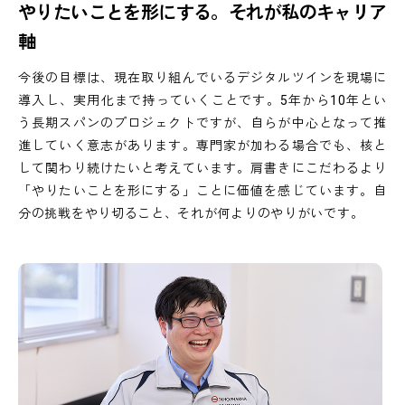
や
り
た
い
こ
と
を
形
に
す
る
。
そ
れ
が
私
の
キ
ャ
リ
ア
軸
今後の目標は、現在取り組んでいるデジタルツインを現場に
導入し、実用化まで持っていくことです。5年から10年とい
う長期スパンのプロジェクトですが、自らが中心となって推
進していく意志があります。専門家が加わる場合でも、核と
して関わり続けたいと考えています。肩書きにこだわるより
「やりたいことを形にする」ことに価値を感じています。自
分の挑戦をやり切ること、それが何よりのやりがいです。