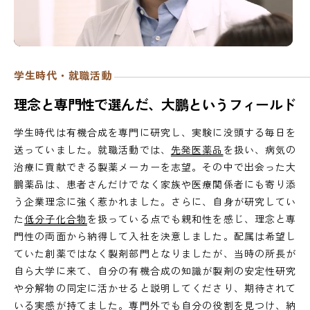
学生時代・就職活動
理
念
と
専
門
性
で
選
ん
だ
、
大
鵬
と
い
う
フ
ィ
ー
ル
ド
学生時代は有機合成を専門に研究し、実験に没頭する毎日を
送っていました。就職活動では、
先発医薬品
を扱い、病気の
治療に貢献できる製薬メーカーを志望。その中で出会った大
鵬薬品は、患者さんだけでなく家族や医療関係者にも寄り添
う企業理念に強く惹かれました。さらに、自身が研究してい
た
低分子化合物
を扱っている点でも親和性を感じ、理念と専
門性の両面から納得して入社を決意しました。配属は希望し
ていた創薬ではなく製剤部門となりましたが、当時の所長が
自ら大学に来て、自分の有機合成の知識が製剤の安定性研究
や分解物の同定に活かせると説明してくださり、期待されて
いる実感が持てました。専門外でも自分の役割を見つけ、納