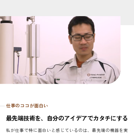
仕事のココが面白い
最
先
端
技
術
を
、
自
分
の
ア
イ
デ
ア
で
カ
タ
チ
に
す
る
私が仕事で特に面白いと感じているのは、最先端の機器を実