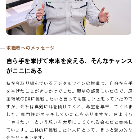
求職者へのメッセージ
自
ら
手
を
挙
げ
て
未
来
を
変
え
る
、
そ
ん
な
チ
ャ
ン
ス
が
こ
こ
に
あ
る
私が今取り組んでいるデジタルツインの推進は、自分から手
を挙げたことがきっかけでした。製剤の部署にいたので、原
薬領域のDXに挑戦したいと言っても難しいと思っていたので
すが、会社は真剣に耳を傾けてくれ、希望を尊重してくれま
した。専門性がマッチしていた点もありますが、何よりも
「やりたい」という想いを大切にしてくれる会社だと実感し
ています。主体的に挑戦したい人にとって、きっと魅力的な
会社だと思います。