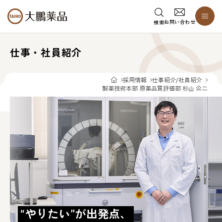
お問い合わせ
検索
仕事・社員紹介
採用情報
仕事紹介/社員紹介
製薬技術本部 原薬品質評価部 杉山 公二
“やりたい”が出発点、