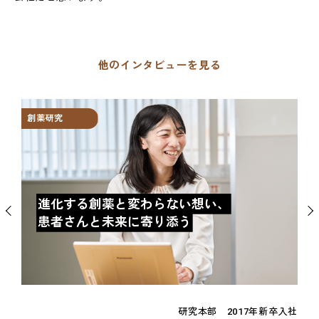
他のインタビューを見る
創薬研究
創
進化する創薬と変わらない想い、
患者さんと未来に寄り添う
卒入社
研究本部 2017年新卒入社