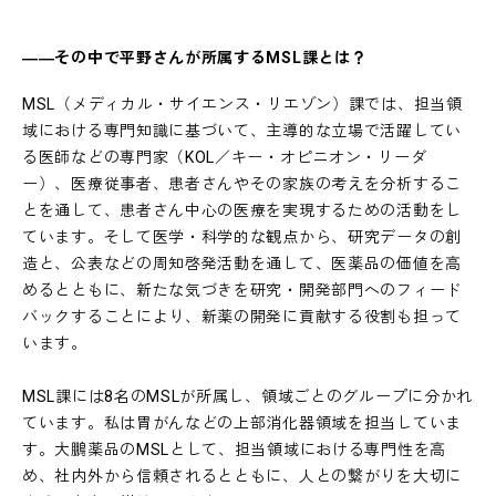
――その中で平野さんが所属するMSL課とは？
MSL（メディカル・サイエンス・リエゾン）課では、担当領
域における専門知識に基づいて、主導的な立場で活躍してい
る医師などの専門家（KOL／キー・オピニオン・リーダ
ー）、医療従事者、患者さんやその家族の考えを分析するこ
とを通して、患者さん中心の医療を実現するための活動をし
ています。そして医学・科学的な観点から、研究データの創
造と、公表などの周知啓発活動を通して、医薬品の価値を高
めるとともに、新たな気づきを研究・開発部門へのフィード
バックすることにより、新薬の開発に貢献する役割も担って
います。
MSL課には8名のMSLが所属し、領域ごとのグループに分かれ
ています。私は胃がんなどの上部消化器領域を担当していま
す。大鵬薬品のMSLとして、担当領域における専門性を高
め、社内外から信頼されるとともに、人との繋がりを大切に