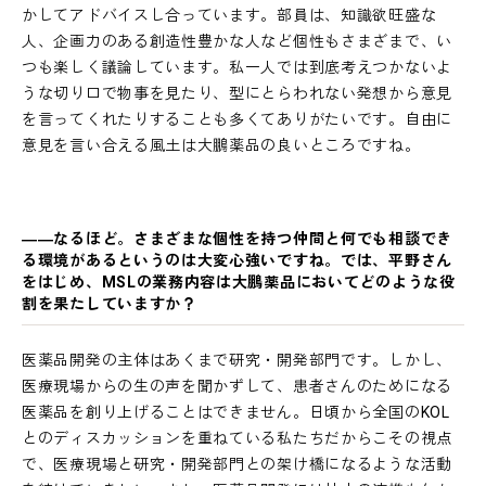
かしてアドバイスし合っています。部員は、知識欲旺盛な
人、企画力のある創造性豊かな人など個性もさまざまで、い
つも楽しく議論しています。私一人では到底考えつかないよ
うな切り口で物事を見たり、型にとらわれない発想から意見
を言ってくれたりすることも多くてありがたいです。自由に
意見を言い合える風土は大鵬薬品の良いところですね。
――なるほど。さまざまな個性を持つ仲間と何でも相談でき
る環境があるというのは大変心強いですね。では、平野さん
をはじめ、MSLの業務内容は大鵬薬品においてどのような役
割を果たしていますか？
医薬品開発の主体はあくまで研究・開発部門です。しかし、
医療現場からの生の声を聞かずして、患者さんのためになる
医薬品を創り上げることはできません。日頃から全国のKOL
とのディスカッションを重ねている私たちだからこその視点
で、医療現場と研究・開発部門との架け橋になるような活動