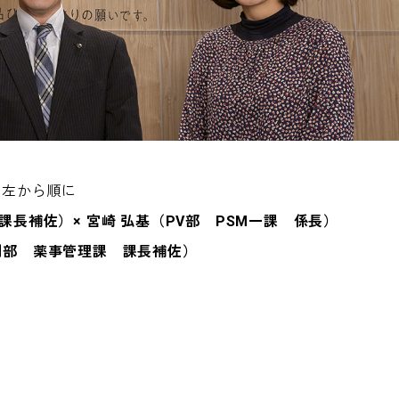
左から順に
長補佐）× 宮崎 弘基（PV部 PSM一課 係長）
薬制部 薬事管理課 課長補佐）