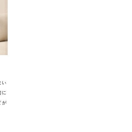
ない
切に
どが