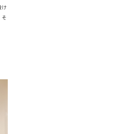
設け
、そ