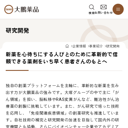
お問い合わせ
検索
研究開発
企業情報
事業紹介
研究開発
新薬を心待ちにする人びとのために革新的で信
頼できる薬剤をいち早く患者さんのもとへ
独自の創薬プラットフォームを主軸に、革新的な新薬を生み
出す力が大鵬薬品の強みです。大塚グループの中で主に「が
ん領域」を担い、脳転移やRAS変異がんなど、難治性がん治
療薬の創製に挑戦しています。また、がん研究で培った技術
を応用し、「免疫関連疾患領域」の創薬研究も推進していま
す。自社技術の補完と研究開発の加速を目指して国内外の研
究機関とも協働、さらにバイオベンチャー企業やアカデミア